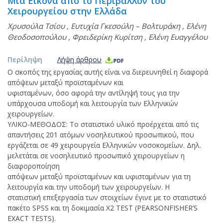
Μια Εικόνα από το Περιβάλλον του
Χειρουργείου στην Ελλάδα
Χρυσούλα Τσίου
,
Ευτυχία Γκεσούλη – Βολτυράκη
,
Ελένη
Θεοδοσοπούλου
,
Φρειδερίκη Κυρίτση
,
Eλένη Ευαγγέλου
Περίληψη
Λήψη άρθρου
Ο σκοπός της εργασίας αυτής είναι να διερευνηθεί η διαφορά
απόψεων μεταξύ προϊσταμένων και
υφισταμένων, όσο αφορά την αντίληψή τους για την
υπάρχουσα υποδομή και λειτουργία των Ελληνικών
χειρουργείων.
ΥΛΙΚΟ-ΜΕΘΟΔΟΣ: Το στατιστικό υλικό προέρχεται από τις
απαντήσεις 201 ατόμων νοσηλευτικού προσωπικού, που
εργάζεται σε 49 χειρουργεία Ελληνικών νοσοκομείων. Δηλ.
μελετάται σε νοσηλευτικό προσωπικό χειρουργείων η
διαφοροποίηση
απόψεων μεταξύ προϊσταμένων και υφισταμένων για τη
λειτουργία και την υποδομή των χειρουργείων. Η
στατιστική επεξεργασία των στοιχείων έγινε με το στατιστικό
πακέτο SPSS και τη δοκιμασία X2 TEST (PEARSONFISHER’S
EXACT TESTS).