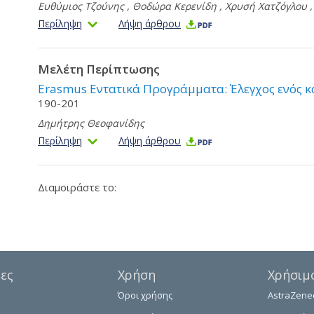
Ευθύμιος Τζούνης
,
Θοδώρα Κερενίδη
,
Χρυσή Χατζόγλου
Περίληψη
Λήψη άρθρου
Μελέτη Περίπτωσης
Erasmus Εντατικά Προγράμματα: Έλεγχος ενός κ
190-201
Δημήτρης Θεοφανίδης
Περίληψη
Λήψη άρθρου
Διαμοιράστε το:
δες
Χρήση
Χρήσιμ
Όροι χρήσης
AstraZene