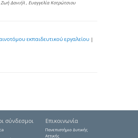
,
Ζωή Δανιήλ
,
Ευαγγελία Κοτρώτσιου
αινοτόμου εκπαιδευτικού εργαλείου
|
οι σύνδεσμοι
Επικοινωνία
ca
Πανεπιστήμιο Δυτικής
Αττικής