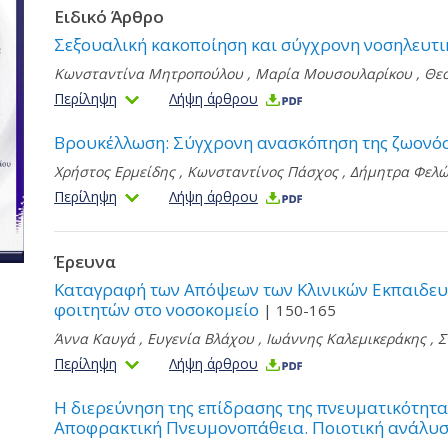
Ειδικό Άρθρο
Σεξουαλική κακοποίηση και σύγχρονη νοσηλευτι
Κωνσταντίνα Μητροπούλου
,
Μαρία Μουσουλαρίκου
,
Θε
Περίληψη
Λήψη άρθρου
Βρουκέλλωση: Σύγχρονη ανασκόπηση της ζωονό
Χρήστος Ερμείδης
,
Κωνσταντίνος Πάσχος
,
Δήμητρα Φελ
Περίληψη
Λήψη άρθρου
Έρευνα
Καταγραφή των Απόψεων των Κλινικών Εκπαιδευ
φοιτητών στο νοσοκομείο
| 150-165
Άννα Καυγά
,
Ευγενία Βλάχου
,
Ιωάννης Καλεμικεράκης
,
Σ
Περίληψη
Λήψη άρθρου
Η διερεύνηση της επίδρασης της πνευματικότητα
Αποφρακτική Πνευμονοπάθεια. Ποιοτική ανάλυ