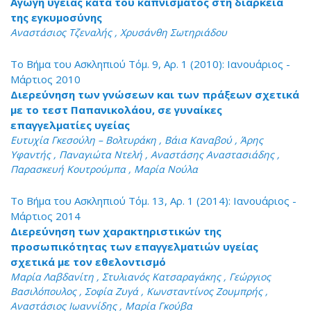
Αγωγή υγείας κατά του καπνίσματος στη διάρκεια
της εγκυμοσύνης
Αναστάσιος Τζεναλής , Χρυσάνθη Σωτηριάδου
Το Βήμα του Ασκληπιού Τόμ. 9, Αρ. 1 (2010): Ιανουάριος -
Μάρτιος 2010
Διερεύνηση των γνώσεων και των πράξεων σχετικά
με το τεστ Παπανικολάου, σε γυναίκες
επαγγελματίες υγείας
Ευτυχία Γκεσούλη – Βολτυράκη , Βάια Καναβού , Άρης
Υφαντής , Παναγιώτα Ντελή , Αναστάσης Αναστασιάδης ,
Παρασκευή Κουτρούμπα , Μαρία Νούλα
Το Βήμα του Ασκληπιού Τόμ. 13, Αρ. 1 (2014): Ιανουάριος -
Μάρτιος 2014
Διερεύνηση των χαρακτηριστικών της
προσωπικότητας των επαγγελματιών υγείας
σχετικά με τον εθελοντισμό
Μαρία Λαβδανίτη , Στυλιανός Κατσαραγάκης , Γεώργιος
Βασιλόπουλος , Σοφία Ζυγά , Κωνσταντίνος Ζουμπρής ,
Αναστάσιος Ιωαννίδης , Μαρία Γκούβα