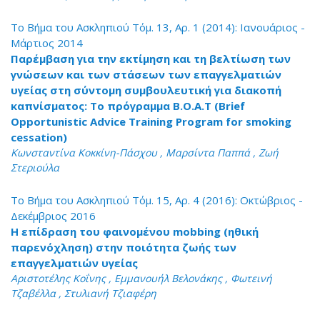
Το Βήμα του Ασκληπιού Τόμ. 13, Αρ. 1 (2014): Ιανουάριος -
Μάρτιος 2014
Παρέμβαση για την εκτίμηση και τη βελτίωση των
γνώσεων και των στάσεων των επαγγελματιών
υγείας στη σύντομη συμβουλευτική για διακοπή
καπνίσματος: Το πρόγραμμα B.O.A.T (Brief
Opportunistic Advice Training Program for smoking
cessation)
Κωνσταντίνα Κοκκίνη-Πάσχου , Μαρσίντα Παππά , Ζωή
Στεριούλα
Το Βήμα του Ασκληπιού Τόμ. 15, Αρ. 4 (2016): Οκτώβριος -
Δεκέμβριος 2016
Η επίδραση του φαινομένου mobbing (ηθική
παρενόχληση) στην ποιότητα ζωής των
επαγγελματιών υγείας
Αριστοτέλης Κοΐνης , Εμμανουήλ Βελονάκης , Φωτεινή
Τζαβέλλα , Στυλιανή Τζιαφέρη