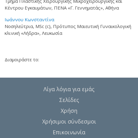
Τμήμα Πλαστικής Χειρουργικής Μικροχειρουργικής και
Κέντρου Εγκαυμάτων, ΠΕΝΑ «Γ. Γεννηματάς», Αθήνα
Ιωάννου Κωνσταντίνα
Νοσηλεύτρια, MSc (c), Πρότυπος Μαιευτική Γυναικολογική
κλινική «Λήδρα», Λευκωσία
Διαμοιράστε το:
Λίγα λόγια για εμάς
Σελίδες
Χρήση
Χρήσιμοι σύνδεσμοι
Επικοινωνία