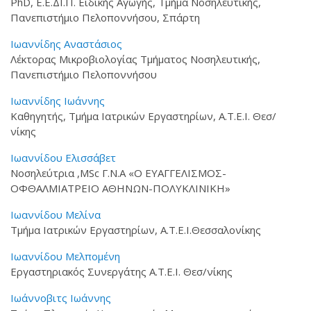
PhD, Ε.Ε.ΔΙ.Π. Ειδικής Αγωγής, Τμήμα Νοσηλευτικής,
Πανεπιστήμιο Πελοποννήσου, Σπάρτη
Ιωαννίδης Αναστάσιος
Λέκτορας Μικροβιολογίας Τμήματος Νοσηλευτικής,
Πανεπιστήμιο Πελοποννήσου
Ιωαννίδης Ιωάννης
Καθηγητής, Τμήμα Ιατρικών Εργαστηρίων, Α.Τ.Ε.Ι. Θεσ/
νίκης
Ιωαννίδου Ελισσάβετ
Νοσηλεύτρια ,MSc Γ.Ν.Α «Ο ΕΥΑΓΓΕΛΙΣΜΟΣ-
ΟΦΘΑΛΜΙΑΤΡΕΙΟ ΑΘΗΝΩΝ-ΠΟΛΥΚΛΙΝΙΚΗ»
Ιωαννίδου Μελίνα
Τμήμα Ιατρικών Εργαστηρίων, Α.Τ.Ε.Ι.Θεσσαλονίκης
Ιωαννίδου Μελπομένη
Εργαστηριακός Συνεργάτης Α.Τ.Ε.Ι. Θεσ/νίκης
Ιωάννοβιτς Ιωάννης