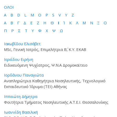
ΟΛΟΙ
A
B
D
L
M
O
P
S
V
Y
Z
Α
Β
Γ
Δ
Ε
Ζ
Η
Θ
Ι
Ί
Κ
Λ
Μ
Ν
Ξ
Ο
Π
Ρ
Σ
Τ
Υ
Φ
Χ
Ψ
Ω
Ιακωβίδου Ελισάβετ
MSc, Γενική Ιατρός, Επιμελήτρια Β΄, Κ.Υ. ΕΚΑΒ
Ιερείδου Ειρήνη
Ειδικευόμενη Ψυχίατρος, Ψ.Ν.Α Δρομοκαϊτειο
Ιορδάνου Παναγιώτα
Αναπληρώτρια Καθηγήτρια Νοσηλευτικής, Τεχνολογικό
Εκπαιδευτικό Ίδρυμα (ΤΕΙ) Αθήνας
Ιππειώτη Δήμητρα
Φοιτήτρια Τμήματος Νοσηλευτικής Α.Τ.Ε.Ι. Θεσσαλονίκης
Ιωαννίδη Βασιλική