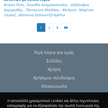
Άντρια Πίπη , Ευανθία Ασημακοπούλου , Αλέξανδρος
Αργυριάδης , Παναγιώτα Μπέλλου - Μυλωνά , Μαρίτσα
Γουρνή , Δέσποινα Σαπουντζή-Κρέπια
1
2
Λίγα λόγια για εμάς
Σελίδες
Χρήση
Χρήσιμοι σύνδεσμοι
Επικοινωνία
Πανεπιστήμιο Δυτικής Αττικής
Πανεπιστημιούπολη Αιγάλεω
Η ιστοσελίδα χρησιμοποιεί cookies και άλλες τεχνολογίες
Αγίου Σπυρίδωνος
καταγραφής για να εξασφαλίσει την σωστή λειτουργία της,