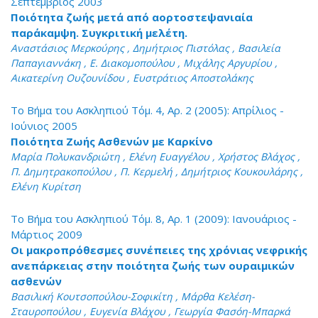
Σεπτέμβριος 2003
Ποιότητα ζωής μετά από αορτοστεψανιαία
παράκαμψη. Συγκριτική μελέτη.
Αναστάσιος Μερκούρης , Δημήτριος Πιστόλας , Βασιλεία
Παπαγιαννάκη , Ε. Διακομοπούλου , Μιχάλης Αργυρίου ,
Αικατερίνη Ουζουνίδου , Ευστράτιος Αποστολάκης
Το Βήμα του Ασκληπιού Τόμ. 4, Αρ. 2 (2005): Απρίλιος -
Ιούνιος 2005
Ποιότητα Ζωής Ασθενών με Καρκίνο
Μαρία Πολυκανδριώτη , Eλένη Ευαγγέλου , Χρήστος Βλάχος ,
Π. Δημητρακοπούλου , Π. Κερμελή , Δημήτριος Κουκουλάρης ,
Ελένη Κυρίτση
Το Βήμα του Ασκληπιού Τόμ. 8, Αρ. 1 (2009): Ιανουάριος -
Μάρτιος 2009
Οι μακροπρόθεσμες συνέπειες της χρόνιας νεφρικής
ανεπάρκειας στην ποιότητα ζωής των ουραιμικών
ασθενών
Βασιλική Κουτσοπούλου-Σοφικίτη , Μάρθα Κελέση-
Σταυροπούλου , Ευγενία Βλάχου , Γεωργία Φασόη-Μπαρκά