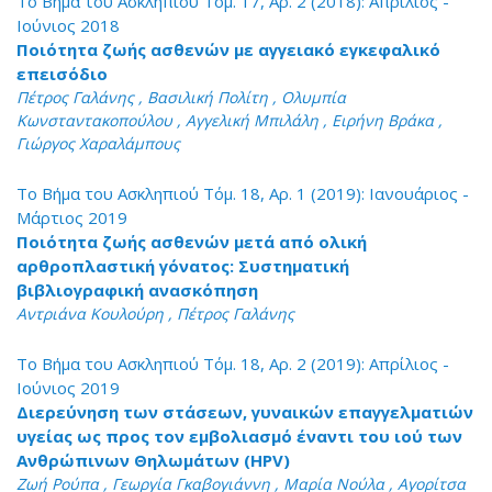
Το Βήμα του Ασκληπιού Τόμ. 17, Αρ. 2 (2018): Απρίλιος -
Ιούνιος 2018
Ποιότητα ζωής ασθενών με αγγειακό εγκεφαλικό
επεισόδιο
Πέτρος Γαλάνης , Βασιλική Πολίτη , Ολυμπία
Κωνσταντακοπούλου , Αγγελική Μπιλάλη , Ειρήνη Βράκα ,
Γιώργος Χαραλάμπους
Το Βήμα του Ασκληπιού Τόμ. 18, Αρ. 1 (2019): Ιανουάριος -
Μάρτιος 2019
Ποιότητα ζωής ασθενών μετά από ολική
αρθροπλαστική γόνατος: Συστηματική
βιβλιογραφική ανασκόπηση
Αντριάνα Κουλούρη , Πέτρος Γαλάνης
Το Βήμα του Ασκληπιού Τόμ. 18, Αρ. 2 (2019): Απρίλιος -
Ιούνιος 2019
Διερεύνηση των στάσεων, γυναικών επαγγελματιών
υγείας ως προς τον εμβολιασμό έναντι του ιού των
Ανθρώπινων Θηλωμάτων (HPV)
Ζωή Ρούπα , Γεωργία Γκαβογιάννη , Μαρία Νούλα , Αγορίτσα