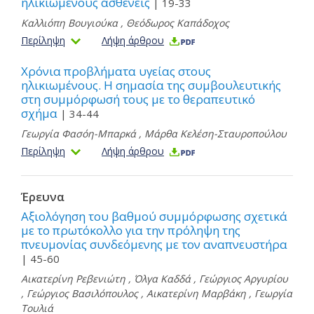
ηλικιωμένους ασθενείς
| 19-33
Καλλιόπη Βουγιούκα
,
Θεόδωρος Καπάδοχος
Περίληψη
Λήψη άρθρου
Χρόνια προβλήματα υγείας στους
ηλικιωμένους. Η σημασία της συμβουλευτικής
στη συμμόρφωσή τους με το θεραπευτικό
σχήμα
| 34-44
Γεωργία Φασόη-Μπαρκά
,
Μάρθα Κελέση-Σταυροπούλου
Περίληψη
Λήψη άρθρου
Έρευνα
Αξιολόγηση του βαθμού συμμόρφωσης σχετικά
με το πρωτόκολλο για την πρόληψη της
πνευμονίας συνδεόμενης με τον αναπνευστήρα
| 45-60
Αικατερίνη Ρεβενιώτη
,
Όλγα Καδδά
,
Γεώργιος Αργυρίου
,
Γεώργιος Βασιλόπουλος
,
Αικατερίνη Μαρβάκη
,
Γεωργία
Τουλιά