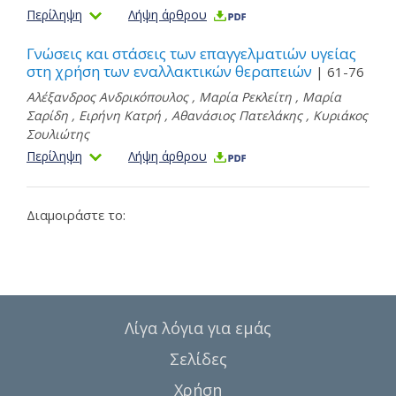
Περίληψη
Λήψη άρθρου
Γνώσεις και στάσεις των επαγγελματιών υγείας
στη χρήση των εναλλακτικών θεραπειών
| 61-76
Αλέξανδρος Ανδρικόπουλος
,
Μαρία Ρεκλείτη
,
Μαρία
Σαρίδη
,
Ειρήνη Κατρή
,
Αθανάσιος Πατελάκης
,
Κυριάκος
Σουλιώτης
Περίληψη
Λήψη άρθρου
Διαμοιράστε το:
Λίγα λόγια για εμάς
Σελίδες
Χρήση