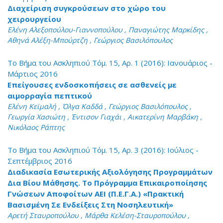
Διαχείριση συγκρούσεων στο χώρο του
χειρουργείου
Ελένη Αλεξοπούλου-Γιαννοπούλου , Παναγιώτης Μαρκίδης ,
Αθηνά Αλέξη-Μπούρτζη , Γεώργιος Βασιλόπουλος
Το Βήμα του Ασκληπιού Τόμ. 15, Αρ. 1 (2016): Ιανουάριος -
Μάρτιος 2016
Επείγουσες ενδοσκοπήσεις σε ασθενείς με
αιμορραγία πεπτικού
Ελένη Κεϊμαλή , Όλγα Καδδά , Γεώργιος Βασιλόπουλος ,
Γεωργία Χασιώτη , Έντισον Γιαχάι , Αικατερίνη Μαρβάκη ,
Νικόλαος Ράπτης
Το Βήμα του Ασκληπιού Τόμ. 15, Αρ. 3 (2016): Ιούλιος -
Σεπτέμβριος 2016
Διαδικασία Εσωτερικής Αξιολόγησης Προγραμμάτων
Δια Βίου Μάθησης. To Πρόγραμμα Επικαιροποίησης
Γνώσεων Αποφοίτων ΑΕΙ (Π.Ε.Γ.Α.) «Πρακτική
Βασισμένη Σε Ενδείξεις Στη Νοσηλευτική»
Αρετή Σταυροπούλου , Μάρθα Κελέση-Σταυροπούλου ,