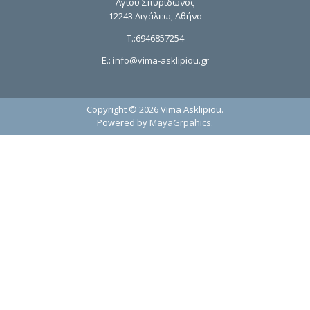
Αγίου Σπυρίδωνος
12243 Αιγάλεω, Αθήνα
T.:6946857254
E.:
info@vima-asklipiou.gr
Copyright © 2026 Vima Asklipiou.
Powered by
MayaGrpahics
.