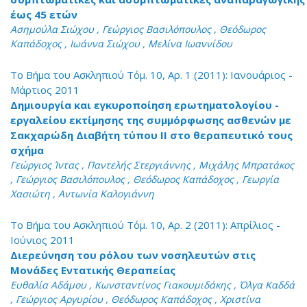
έως 45 ετών
Ασημούλα Σιώχου , Γεώργιος Βασιλόπουλος , Θεόδωρος
Καπάδοχος , Ιωάννα Σιώχου , Μελίνα Ιωαννίδου
Το Βήμα του Ασκληπιού Τόμ. 10, Αρ. 1 (2011): Ιανουάριος -
Μάρτιος 2011
Δημιουργία και εγκυροποίηση ερωτηματολογίου -
εργαλείου εκτίμησης της συμμόρφωσης ασθενών με
Σακχαρώδη Διαβήτη τύπου II στο θεραπευτικό τους
σχήμα
Γεώργιος Ίντας , Παντελής Στεργιάννης , Μιχάλης Μπρατάκος
, Γεώργιος Βασιλόπουλος , Θεόδωρος Καπάδοχος , Γεωργία
Χασιώτη , Αντωνία Καλογιάννη
Το Βήμα του Ασκληπιού Τόμ. 10, Αρ. 2 (2011): Απρίλιος -
Ιούνιος 2011
Διερεύνηση του ρόλου των νοσηλευτών στις
Μονάδες Εντατικής Θεραπείας
Ευθαλία Αδάμου , Κωνσταντίνος Γιακουμιδάκης , Όλγα Καδδά
, Γεώργιος Αργυρίου , Θεόδωρος Καπάδοχος , Χριστίνα