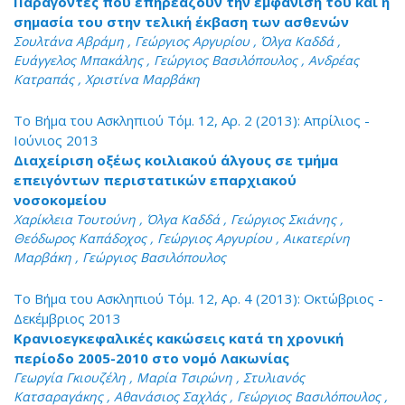
Παράγοντες που επηρεάζουν την εμφάνιση του και η
σημασία του στην τελική έκβαση των ασθενών
Σουλτάνα Αβράμη , Γεώργιος Αργυρίου , Όλγα Καδδά ,
Ευάγγελος Μπακάλης , Γεώργιος Βασιλόπουλος , Ανδρέας
Κατραπάς , Χριστίνα Μαρβάκη
Το Βήμα του Ασκληπιού Τόμ. 12, Αρ. 2 (2013): Απρίλιος -
Ιούνιος 2013
Διαχείριση οξέως κοιλιακού άλγους σε τμήμα
επειγόντων περιστατικών επαρχιακού
νοσοκομείου
Χαρίκλεια Τουτούνη , Όλγα Καδδά , Γεώργιος Σκιάνης ,
Θεόδωρος Καπάδοχος , Γεώργιος Αργυρίου , Αικατερίνη
Μαρβάκη , Γεώργιος Βασιλόπουλος
Το Βήμα του Ασκληπιού Τόμ. 12, Αρ. 4 (2013): Οκτώβριος -
Δεκέμβριος 2013
Κρανιοεγκεφαλικές κακώσεις κατά τη χρονική
περίοδο 2005-2010 στο νομό Λακωνίας
Γεωργία Γκιουζέλη , Μαρία Τσιρώνη , Στυλιανός
Κατσαραγάκης , Αθανάσιος Σαχλάς , Γεώργιος Βασιλόπουλος ,